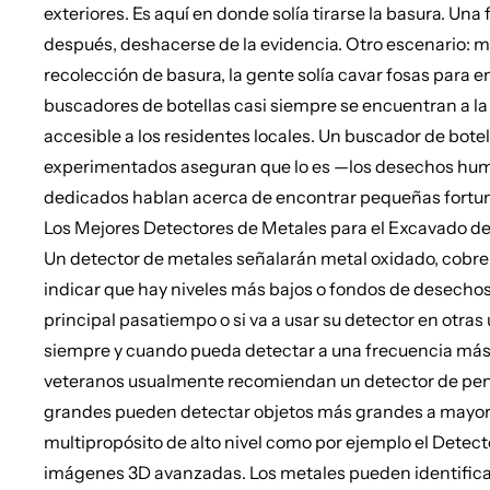
exteriores. Es aquí en donde solía tirarse la basura. U
después, deshacerse de la evidencia. Otro escenario: m
recolección de basura, la gente solía cavar fosas para en
buscadores de botellas casi siempre se encuentran a la 
accesible a los residentes locales. Un buscador de botel
experimentados aseguran que lo es —los desechos hum
dedicados hablan acerca de encontrar pequeñas fortuna
Los Mejores Detectores de Metales para el Excavado 
Un detector de metales señalarán metal oxidado, cobre y
indicar que hay niveles más bajos o fondos de desechos 
principal pasatiempo o si va a usar su detector en otra
siempre y cuando pueda detectar a una frecuencia más ba
veteranos usualmente recomiendan un detector de pene
grandes pueden detectar objetos más grandes a mayores
multipropósito de alto nivel como por ejemplo el Detec
imágenes 3D avanzadas. Los metales pueden identifica