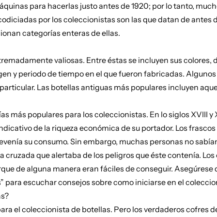
áquinas para hacerlas justo antes de 1920; por lo tanto, muc
codiciadas por los coleccionistas son las que datan de antes 
ionan categorías enteras de ellas.
xtremadamente valiosas. Entre éstas se incluyen sus colores, 
igen y periodo de tiempo en el que fueron fabricadas. Alguno
 particular. Las botellas antiguas más populares incluyen aqu
 más populares para los coleccionistas. En lo siglos XVIII y XI
indicativo de la riqueza económica de su portador. Los frasco
nía su consumo. Sin embargo, muchas personas no sabían leer.
cruzada que alertaba de los peligros que éste contenía. Los
orque de alguna manera eran fáciles de conseguir. Asegúrese 
” para escuchar consejos sobre como iniciarse en el coleccio
as?
ra el coleccionista de botellas. Pero los verdaderos cofres del