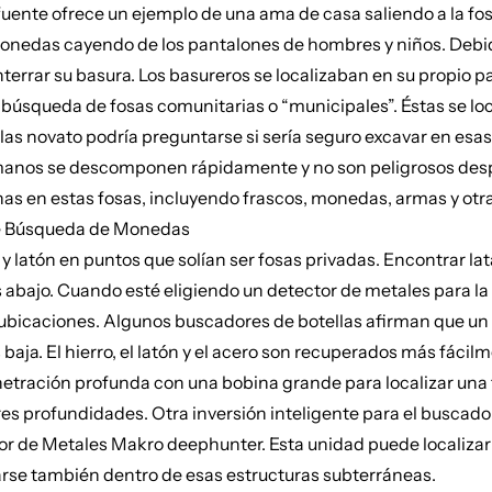
na fuente ofrece un ejemplo de una ama de casa saliendo a la 
onedas cayendo de los pantalones de hombres y niños. Debido
terrar su basura. Los basureros se localizaban en su propio pa
búsqueda de fosas comunitarias o “municipales”. Éstas se loc
las novato podría preguntarse si sería seguro excavar en esas 
anos se descomponen rápidamente y no son peligrosos despu
s en estas fosas, incluyendo frascos, monedas, armas y otras
de Búsqueda de Monedas
 latón en puntos que solían ser fosas privadas. Encontrar la
abajo. Cuando esté eligiendo un detector de metales para la 
s ubicaciones. Algunos buscadores de botellas afirman que un 
ja. El hierro, el latón y el acero son recuperados más fácil
tración profunda con una bobina grande para localizar una
 profundidades. Otra inversión inteligente para el buscador 
tor de Metales Makro deephunter. Esta unidad puede localizar
rse también dentro de esas estructuras subterráneas.